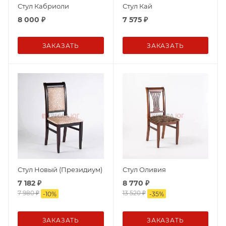
Стул Кабриоли
Стул Кай
8 000
₽
7 575
₽
ЗАКАЗАТЬ
ЗАКАЗАТЬ
Стул Новый (Президиум)
Стул Оливия
7 182
₽
8 770
₽
7 980
₽
13 520
₽
-
10
%
-
35
%
ЗАКАЗАТЬ
ЗАКАЗАТЬ