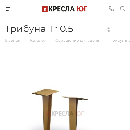
Трибуна Tr 0.5
—
—
—
Главная
Каталог
Оснащение для сцены
Трибуны 