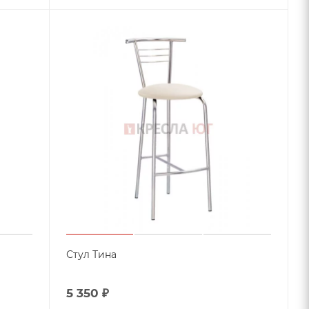
Стул Тина
5 350
₽