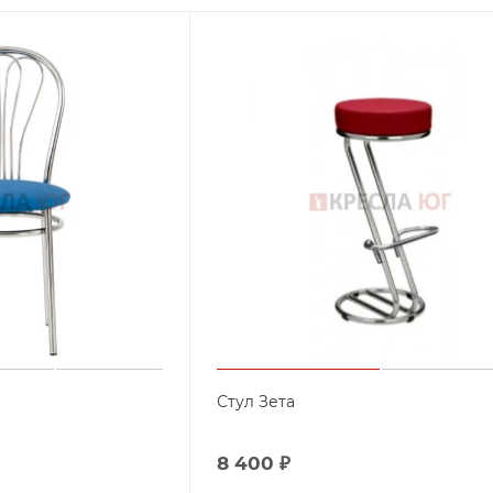
Стул Зета
8 400
₽