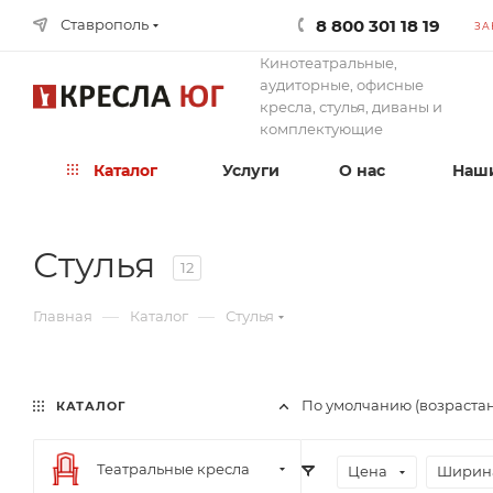
8 800 301 18 19
Ставрополь
ЗА
Кинотеатральные,
аудиторные, офисные
кресла, стулья, диваны и
комплектующие
Каталог
Услуги
О нас
Наши
Стулья
12
—
—
Главная
Каталог
Стулья
По умолчанию (возраста
КАТАЛОГ
Театральные кресла
Цена
Ширина