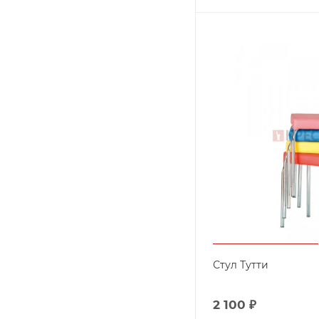
Стул Тутти
2 100
₽