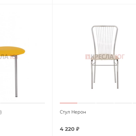
)
Стул Нерон
4 220
₽