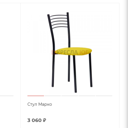
Стул Марко
3 060
₽