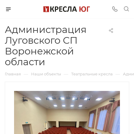
Администрация
Луговского СП
Воронежской
области
—
—
—
Главная
Наши объекты
Театральные кресла
Адми