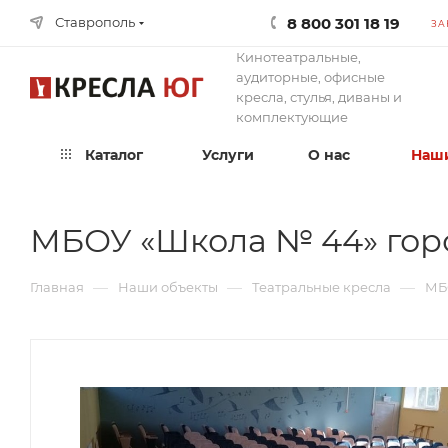
8 800 301 18 19
Ставрополь
ЗА
Кинотеатральные,
аудиторные, офисные
кресла, стулья, диваны и
комплектующие
Каталог
Услуги
О нас
Наши
МБОУ «Школа № 44» гор
—
—
—
Главная
Наши объекты
Театральные кресла
МБ