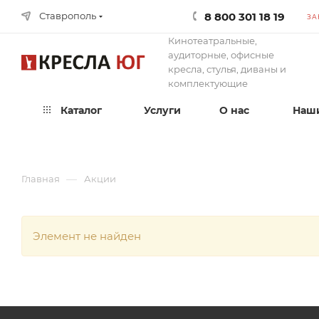
8 800 301 18 19
Ставрополь
ЗА
Кинотеатральные,
аудиторные, офисные
кресла, стулья, диваны и
комплектующие
Каталог
Услуги
О нас
Наши
—
Главная
Акции
Элемент не найден