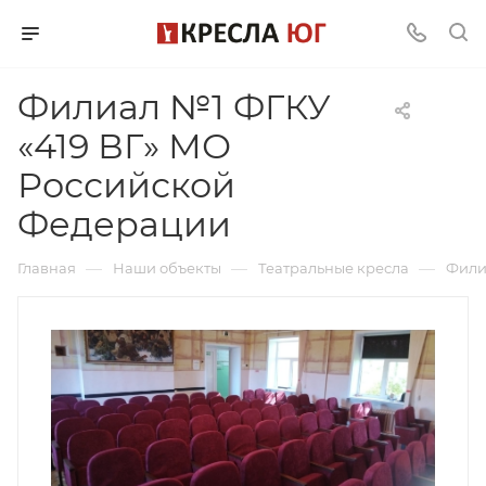
Филиал №1 ФГКУ
«419 ВГ» МО
Российской
Федерации
—
—
—
Главная
Наши объекты
Театральные кресла
Фили