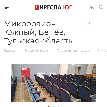
Микрорайон
Южный, Венёв,
Тульская область
—
—
—
Главная
Наши объекты
Театральные кресла
Микр