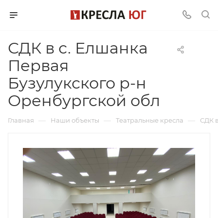
СДК в с. Елшанка
Первая
Бузулукского р-н
Оренбургской обл
—
—
—
Главная
Наши объекты
Театральные кресла
СДК 